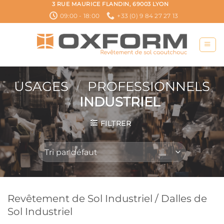
Passer
3 RUE MAURICE FLANDIN, 69003 LYON
au
09:00 - 18:00
+33 (0) 9 84 27 27 13
contenu
USAGES
/
PROFESSIONNELS
/
INDUSTRIEL
FILTRER
Revêtement de Sol Industriel / Dalles de
Sol Industriel