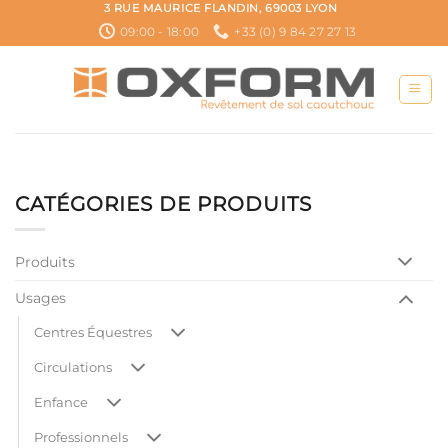
Passer
3 RUE MAURICE FLANDIN, 69003 LYON
au
09:00 - 18:00
+33 (0) 9 84 27 27 13
contenu
CATÉGORIES DE PRODUITS
Produits
Usages
Centres Équestres
Circulations
Enfance
Professionnels