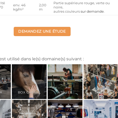
ité
Partie supérieure rouge, verte ou
env. 46
2,00
70
noire,
kg/m²
m
autres couleurs
sur demande
.
DEMANDEZ UNE ÉTUDE
st utilisé dans le(s) domaine(s) suivant :
FOIRE &
X
BOX CHEVAL
ATELIER
SALON