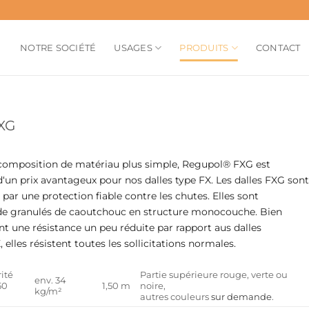
NOTRE SOCIÉTÉ
USAGES
PRODUITS
CONTACT
XG
composition de matériau plus simple, Regupol® FXG est
 d‘un prix avantageux pour nos dalles type FX. Les dalles FXG sont
 par une protection fiable contre les chutes. Elles sont
de granulés de caoutchouc en structure monocouche. Bien
ent une résistance un peu réduite par rapport aus dalles
elles résistent toutes les sollicitations normales.
ité
Partie supérieure rouge, verte ou
env. 34
50
1,50 m
noire,
kg/m²
autres couleurs
sur demande
.