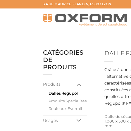
Passer
3 RUE MAURICE FLANDIN, 69003 LYON
au
contenu
CATÉGORIES
DALLE F
DE
PRODUITS
Grâce à une 
l‘alternative
caractérisées
Produits
constituées 
Dalles Regupol
qu‘elles offr
Produits Spécialisés
Regupol® FX, 
Rouleaux Everroll
Dalle de sécur
Usages
1.000 x 500 x 
mm