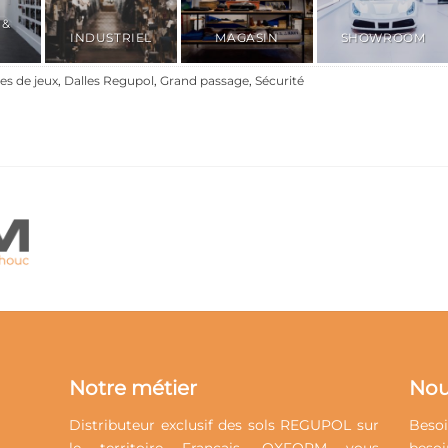
 &
INDUSTRIEL
MAGASIN
SHOWROOM
res de jeux
,
Dalles Regupol
,
Grand passage
,
Sécurité
Notre métier
Nou
Distributeur exclusif des sols REGUPOL sur
Besoi