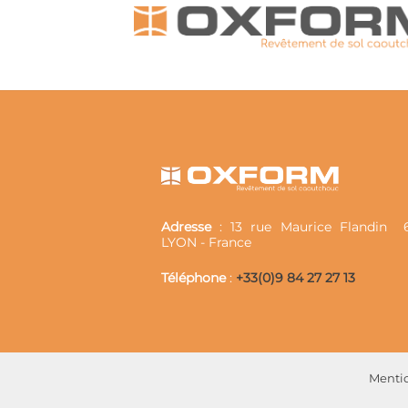
Adresse
: 13 rue Maurice Flandin
LYON - France
Téléphone
:
+33(0)9 84 27 27 13
Mentio