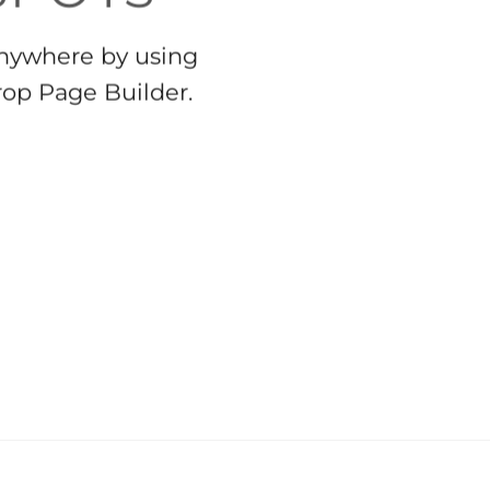
C
nywhere by using
com
rop Page Builder.