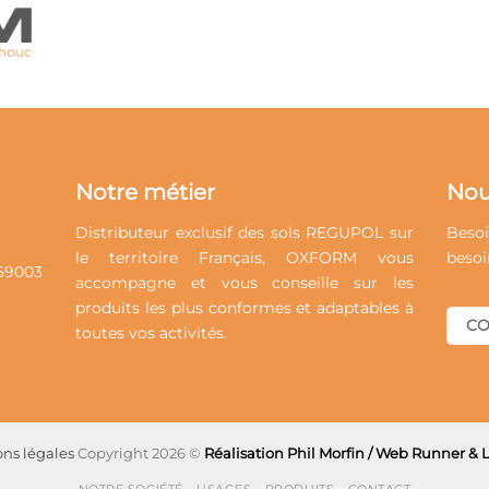
Notre métier
Nou
Distributeur exclusif des sols REGUPOL sur
Besoi
le territoire Français, OXFORM vous
besoi
69003
accompagne et vous conseille sur les
produits
les plus conformes et adaptables à
CO
toutes vos
activités
.
ns légales
Copyright 2026 ©
Réalisation Phil Morfin / Web Runner &