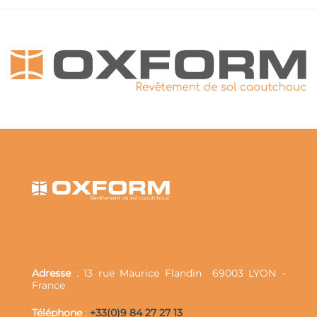
Adresse
: 13 rue Maurice Flandin
69003 LYON -
France
Téléphone
:
+33(0)9 84 27 27 13